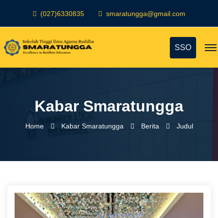
(027)6330835
smaratungga@gmail.com
SSO
Kabar Smaratungga
Home
Kabar Smaratungga
Berita
Judul