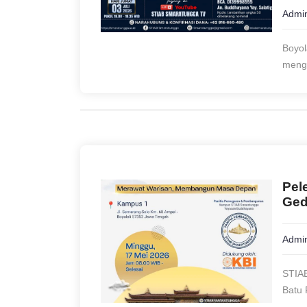
Admin
Boyol
mengh
Pel
Ged
Admin
STIAB
Batu 