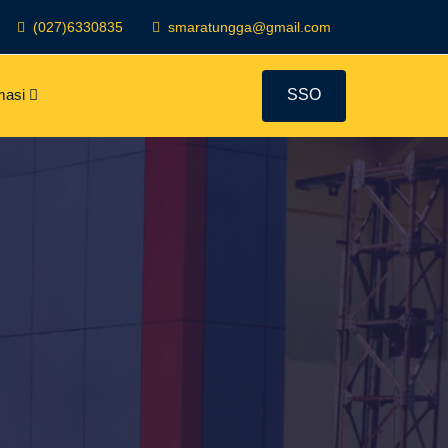
(027)6330835
smaratungga@gmail.com
masi
SSO