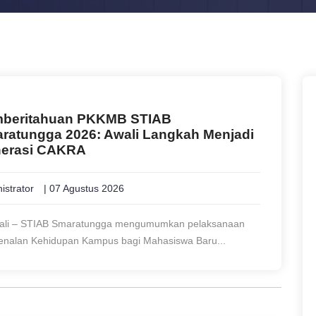
beritahuan PKKMB STIAB
ratungga 2026: Awali Langkah Menjadi
erasi CAKRA
istrator
| 07 Agustus 2026
lali – STIAB Smaratungga mengumumkan pelaksanaan
nalan Kehidupan Kampus bagi Mahasiswa Baru...