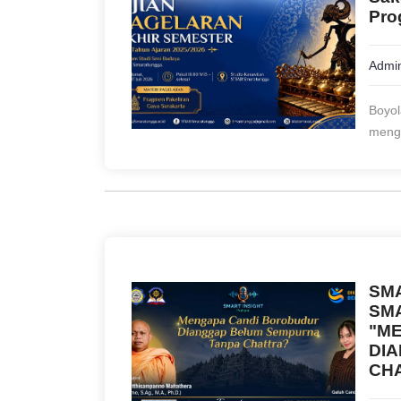
Pro
Admin
Boyol
mengu
SMA
SM
"M
DI
CH