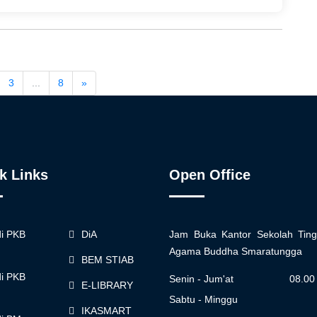
3
...
8
»
k Links
Open Office
di PKB
DiA
Jam Buka Kantor Sekolah Ting
Agama Buddha Smaratungga
BEM STIAB
di PKB
Senin - Jum'at
08.00
E-LIBRARY
Sabtu - Minggu
IKASMART