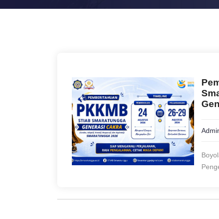
Pem
Sma
Gen
Admin
Boyo
Penge