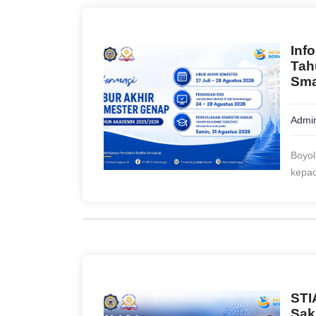
Inf
Tah
Sma
Admin
Boyol
kepad
STI
Sak