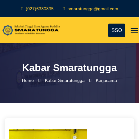
(027)6330835
smaratungga@gmail.com
SSO
Kabar Smaratungga
Home
Kabar Smaratungga
Kerjasama